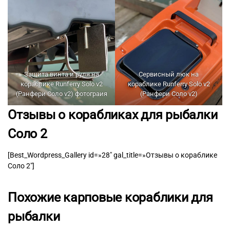
Защита винта и руля на
Сервисный люк на
кораблике Runferry Solo v2
кораблике Runferry Solo v2
(Ранфери Соло v2) фотограия
(Ранфери Соло v2)
Отзывы о корабликах для рыбалки
Соло 2
[Best_Wordpress_Gallery id=»28″ gal_title=»Отзывы о кораблике
Соло 2″]
Похожие карповые кораблики для
рыбалки