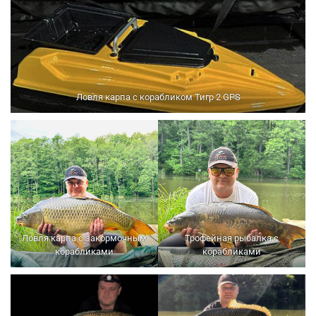
Ловля карпа с корабликом Тигр 2 GPS
Ловля карпа с закормочным
Трофейная рыбалка с
корабликами
корабликами