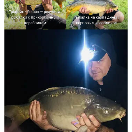
Трофейный карп — результат
рыбалки с прикормочным
Рыбалка на карпа днем с
корабликом
карповым корабликом