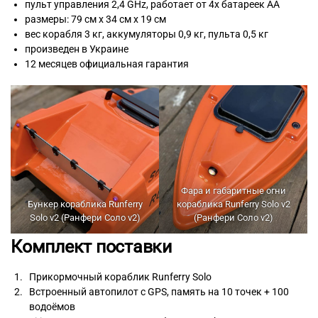
пульт управления 2,4 GHz, работает от 4х батареек АА
размеры: 79 см х 34 см х 19 см
вес корабля 3 кг, аккумуляторы 0,9 кг, пульта 0,5 кг
произведен в Украине
12 месяцев официальная гарантия
Фара и габаритные огни
Бункер кораблика Runferry
кораблика Runferry Solo v2
Solo v2 (Ранфери Соло v2)
(Ранфери Соло v2)
Комплект поставки
Прикормочный кораблик Runferry Solo
Встроенный автопилот с GPS, память на 10 точек + 100
водоёмов